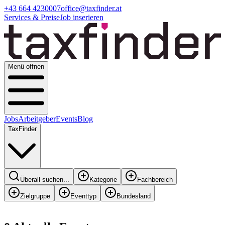
+43 664 4230007
office@taxfinder.at
Services & Preise
Job inserieren
Menü offnen
Jobs
Arbeitgeber
Events
Blog
TaxFinder
Überall suchen...
Kategorie
Fachbereich
Zielgruppe
Eventtyp
Bundesland