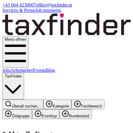
+43 664 4230007
office@taxfinder.at
Services & Preise
Job inserieren
Menü offnen
Jobs
Arbeitgeber
Events
Blog
TaxFinder
Überall suchen...
Kategorie
Fachbereich
Zielgruppe
Eventtyp
Bundesland