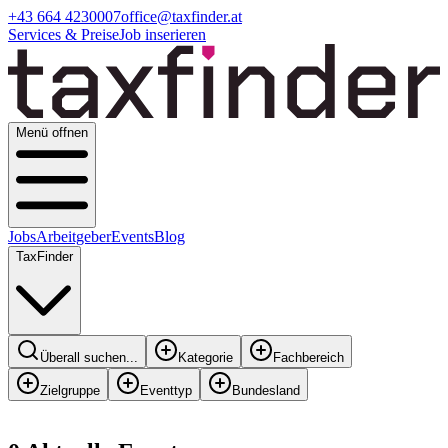
+43 664 4230007
office@taxfinder.at
Services & Preise
Job inserieren
Menü offnen
Jobs
Arbeitgeber
Events
Blog
TaxFinder
Überall suchen...
Kategorie
Fachbereich
Zielgruppe
Eventtyp
Bundesland