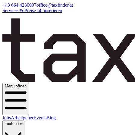
+43 664 4230007
office@taxfinder.at
Services & Preise
Job inserieren
Menü offnen
Jobs
Arbeitgeber
Events
Blog
TaxFinder