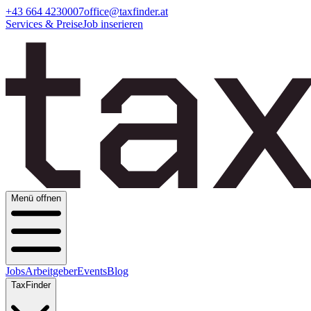
+43 664 4230007
office@taxfinder.at
Services & Preise
Job inserieren
Menü offnen
Jobs
Arbeitgeber
Events
Blog
TaxFinder