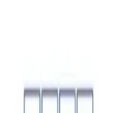
1
Aktuelle
r
Job
Job inserieren
Berufseinsteiger:in mit Schwerpunkt Start-ups,Venture Capital &
Förderberatung in der Steuerabteilung
KPMG Österreich
Vollzeit
Teilzeit
Linz
Veröffentlicht am:
06.08.2026
Zeige
1
bis
1
von
1
Einträge
Seite
1
/
1
Impressum
Datenschutz
AGB
Kontakt
Facebook