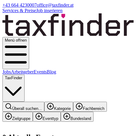
+43 664 4230007
office@taxfinder.at
Services & Preise
Job inserieren
Menü offnen
Jobs
Arbeitgeber
Events
Blog
TaxFinder
Überall suchen...
Kategorie
Fachbereich
Zielgruppe
Eventtyp
Bundesland